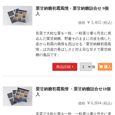
栗甘納糖初霜風情・栗甘納糖詰合せ 9個
入
￥3,402
価格
(税込)
良質で大粒な栗を一粒、一粒選り優り丹念に煮
込んだ栗甘納糖。野趣そのままに渋皮を残した
姿から初霜の風情を思はせる「栗甘納糖初霜風
情」は渋皮の香ばしさと控え目な甘さで栗甘納
糖の逸品です。
商品詳細
個
栗甘納糖初霜風情 ・栗甘納糖詰合せ18個
入
￥6,804
価格
(税込)
良質で大粒な栗を一粒、一粒選り優り丹念に煮