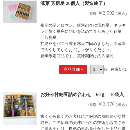
涼菓 芳房星 20個入（製造終了）
￥2,592
価格
(税込)
夜空の夢とロマン、銀河の帯に流れ星。キラキ
ラと輝く星座に想いを込めて創りあげた銘菓
「芳房星」
甘納豆をバニラ香る寒天で固めました。冷蔵庫
で冷やしてからお召し上がりください。
夏季限定商品です。賞味期限は約３週間
商品詳細
個
在庫切れ
お好み甘納豆詰め合わせ 60ｇ 10袋入
￥2,376
価格
(税込)
古くから多くのお客様にご好評の風味豊かな甘
納豆。この伝統の美味に当社の技術と心でさら
に磨きをかけ、自然の恵みを生かした上品な味