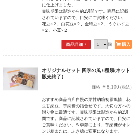
に仕上げました。
賞味期限は製造から約2週間です。商品に記載
されていますので、目安にご賞味ください。
花豆×２、白花豆×２、金時豆×２、うぐいす豆
×２、小豆×２
商品詳細
個
オリジナルセット 四季の風 6種類(ネット
販売終了）
￥8,100
価格
(税込)
おすすめ商品当店自慢の栗甘納糖初霜風情、花
豆甘納豆、芋納糖の詰合せです。大切な方への
贈り物に最適です。賞味期限は製造から約2週
間です。商品に記載されていますので、目安に
ご賞味ください。※季節により、芋納糖がオレ
ンジ糖または、ふき糖に変更になります。