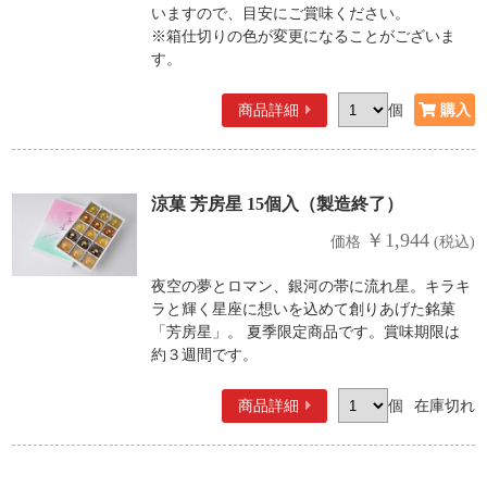
いますので、目安にご賞味ください。
※箱仕切りの色が変更になることがございま
す。
商品詳細
個
涼菓 芳房星 15個入（製造終了）
￥1,944
価格
(税込)
夜空の夢とロマン、銀河の帯に流れ星。キラキ
ラと輝く星座に想いを込めて創りあげた銘菓
「芳房星」。 夏季限定商品です。賞味期限は
約３週間です。
商品詳細
個
在庫切れ