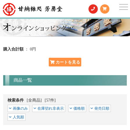
togg
nav
購入合計額
： 0円
商品一覧
検索条件
[全商品]
[57件]
画像のみ
在庫切れ非表示
価格順
発売日順
人気順