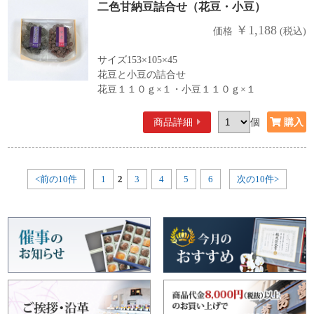
二色甘納豆詰合せ（花豆・小豆）
￥1,188
価格
(税込)
サイズ153×105×45
花豆と小豆の詰合せ
花豆１１０ｇ×１・小豆１１０ｇ×１
商品詳細
個
<前の10件
1
2
3
4
5
6
次の10件>