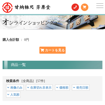
togg
nav
購入合計額
： 0円
商品一覧
検索条件
[全商品]
[57件]
画像のみ
在庫切れ非表示
価格順
発売日順
人気順