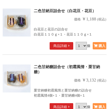
二色甘納豆詰合せ（白花豆・花豆）
￥1,188
価格
(税込)
白花豆と花豆の詰合せ
白花豆１１０ｇ×１・花豆１１０ｇ×１
商品詳細
個
二色甘納糖詰合せ（初霜風情・栗甘納
糖）
￥3,132
価格
(税込)
栗甘納糖初霜風情と栗甘納糖の詰合せ
初霜風情4個×１・栗甘納糖4個×１
商品詳細
個