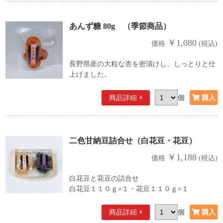
あんず糖 80g （季節商品）
￥1,080
価格
(税込)
長野県産の大粒な杏を密漬けし、しっとりと仕
上げました。
商品詳細
個
二色甘納豆詰合せ（白花豆・花豆）
￥1,188
価格
(税込)
白花豆と花豆の詰合せ
白花豆１１０ｇ×１・花豆１１０ｇ×１
商品詳細
個