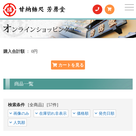
togg
nav
購入合計額
： 0円
商品一覧
検索条件
[全商品]
[57件]
画像のみ
在庫切れ非表示
価格順
発売日順
人気順