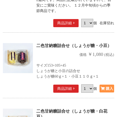
安にご賞味ください。 １２月中旬頃からの季
節商品です。
商品詳細
個
在庫切れ
二色甘納糖詰合せ（しょうが糖・小豆）
￥1,080
価格
(税込)
サイズ153×105×45
しょうが糖と小豆の詰合せ
しょうが糖60ｇ×１・小豆１１０ｇ×１
商品詳細
個
二色甘納糖詰合せ（しょうが糖・白花
豆）