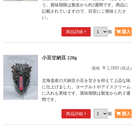
う。賞味期限は製造から約2週間です。商品に
記載されていますので、目安にご賞味くださ
い。
商品詳細
個
小豆甘納豆 220g
￥1,080
価格
(税込)
北海道産の大納言小豆を甘さを抑えて上品な味
に仕上げました。ヨーグルトやアイスクリーム
に入れも美味です。賞味期限は製造から約２週
間です。
商品詳細
個