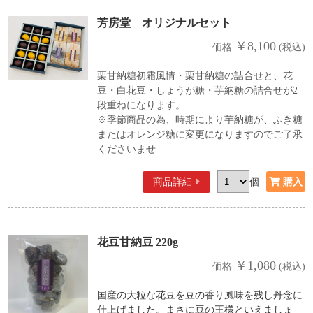
芳房堂 オリジナルセット
￥8,100
価格
(税込)
栗甘納糖初霜風情・栗甘納糖の詰合せと、花
豆・白花豆・しょうが糖・芋納糖の詰合せが2
段重ねになります。
※季節商品の為、時期により芋納糖が、ふき糖
またはオレンジ糖に変更になりますのでご了承
くださいませ
商品詳細
個
花豆甘納豆 220g
￥1,080
価格
(税込)
国産の大粒な花豆を豆の香り風味を残し丹念に
仕上げました。まさに豆の王様といえましょ