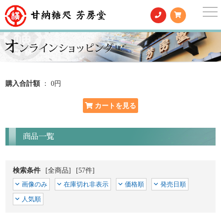
togg
nav
購入合計額
： 0円
商品一覧
検索条件
[全商品]
[57件]
画像のみ
在庫切れ非表示
価格順
発売日順
人気順