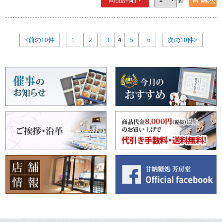
<前の10件
1
2
3
4
5
6
次の10件>