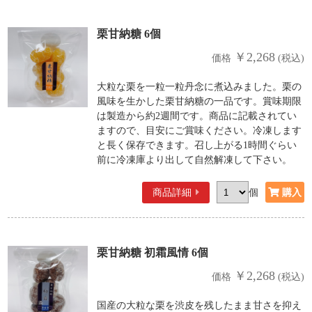
栗甘納糖 6個
￥2,268
価格
(税込)
大粒な栗を一粒一粒丹念に煮込みました。栗の
風味を生かした栗甘納糖の一品です。賞味期限
は製造から約2週間です。商品に記載されてい
ますので、目安にご賞味ください。冷凍します
と長く保存できます。召し上がる1時間ぐらい
前に冷凍庫より出して自然解凍して下さい。
商品詳細
個
栗甘納糖 初霜風情 6個
￥2,268
価格
(税込)
国産の大粒な栗を渋皮を残したまま甘さを抑え