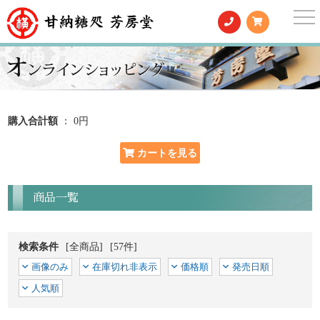
togg
nav
購入合計額
： 0円
商品一覧
検索条件
[全商品]
[57件]
画像のみ
在庫切れ非表示
価格順
発売日順
人気順