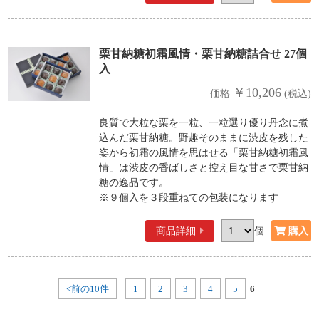
栗甘納糖初霜風情・栗甘納糖詰合せ 27個
入
￥10,206
価格
(税込)
良質で大粒な栗を一粒、一粒選り優り丹念に煮
込んだ栗甘納糖。野趣そのままに渋皮を残した
姿から初霜の風情を思はせる「栗甘納糖初霜風
情」は渋皮の香ばしさと控え目な甘さで栗甘納
糖の逸品です。
※９個入を３段重ねての包装になります
商品詳細
個
<前の10件
1
2
3
4
5
6