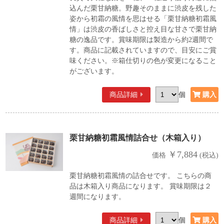
込んだ栗甘納糖。野趣そのままに渋皮を残した
姿から初霜の風情を思はせる「栗甘納糖初霜風
情」は渋皮の香ばしさと控え目な甘さで栗甘納
糖の逸品です。賞味期限は製造から約2週間で
す。商品に記載されていますので、目安にご賞
味ください。※箱仕切りの色が変更になること
がございます。
商品詳細
個
栗甘納糖初霜風情詰合せ（木箱入り）
￥7,884
価格
(税込)
栗甘納糖初霜風情の詰合せです。 こちらの商
品は木箱入り商品になります。 賞味期限は２
週間になります。
商品詳細
個