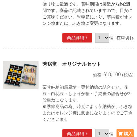
贈り物に最適です。賞味期限は製造から約2週
間です。商品に記載されていますので、目安に
ご賞味ください。※季節により、芋納糖がオレ
ンジ糖または、ふき糖に変更になります。
商品詳細
個
在庫切れ
芳房堂 オリジナルセット
￥8,100
価格
(税込)
栗甘納糖初霜風情・栗甘納糖の詰合せと、花
豆・白花豆・しょうが糖・芋納糖の詰合せが2
段重ねになります。
※季節商品の為、時期により芋納糖が、ふき糖
またはオレンジ糖に変更になりますのでご了承
くださいませ
商品詳細
個