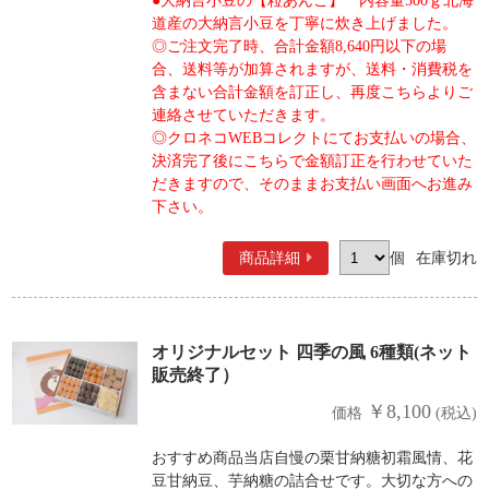
●大納言小豆の【粒あんこ】 内容量500ｇ北海
道産の大納言小豆を丁寧に炊き上げました。
◎ご注文完了時、合計金額8,640円以下の場
合、送料等が加算されますが、送料・消費税を
含まない合計金額を訂正し、再度こちらよりご
連絡させていただきます。
◎クロネコWEBコレクトにてお支払いの場合、
決済完了後にこちらで金額訂正を行わせていた
だきますので、そのままお支払い画面へお進み
下さい。
商品詳細
個
在庫切れ
オリジナルセット 四季の風 6種類(ネット
販売終了）
￥8,100
価格
(税込)
おすすめ商品当店自慢の栗甘納糖初霜風情、花
豆甘納豆、芋納糖の詰合せです。大切な方への