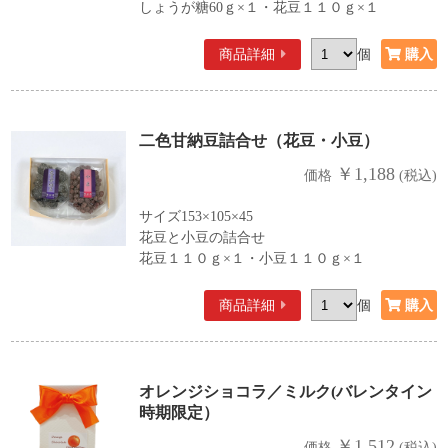
しょうが糖60ｇ×１・花豆１１０ｇ×１
商品詳細
個
二色甘納豆詰合せ（花豆・小豆）
￥1,188
価格
(税込)
サイズ153×105×45
花豆と小豆の詰合せ
花豆１１０ｇ×１・小豆１１０ｇ×１
商品詳細
個
オレンジショコラ／ミルク(バレンタイン
時期限定）
￥1,512
価格
(税込)