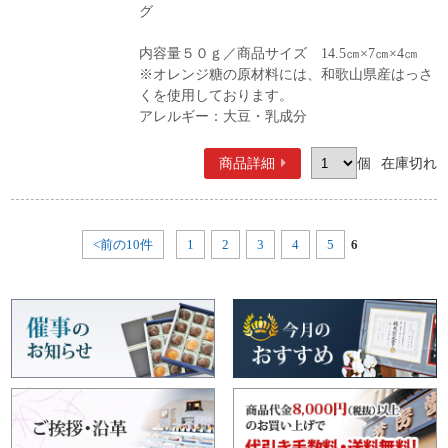
グ
内容量５０ｇ／商品サイズ 14.5㎝×7㎝×4㎝
※オレンジ糖の原材料には、和歌山県産はっさ
くを使用しております。
アレルギー：大豆・乳成分
商品詳細
個
在庫切れ
<前の10件
1
2
3
4
5
6