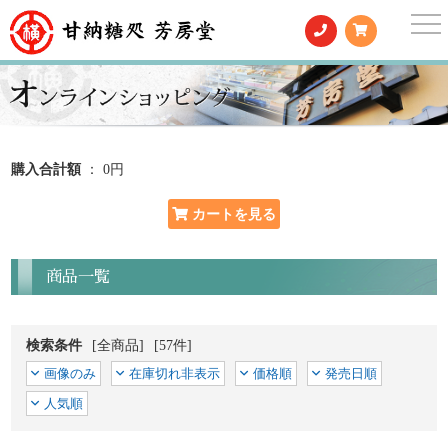
togg
nav
購入合計額
： 0円
商品一覧
検索条件
[全商品]
[57件]
画像のみ
在庫切れ非表示
価格順
発売日順
人気順