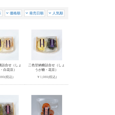
示
価格順
発売日順
人気順
糖詰合せ（しょ
二色甘納糖詰合せ（しょ
・白花豆）
うが糖・花豆）
080(税込)
￥1,080(税込)