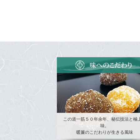
この道一筋５０年余年、秘伝技法と極
味。
暖簾のこだわりが生きる風味