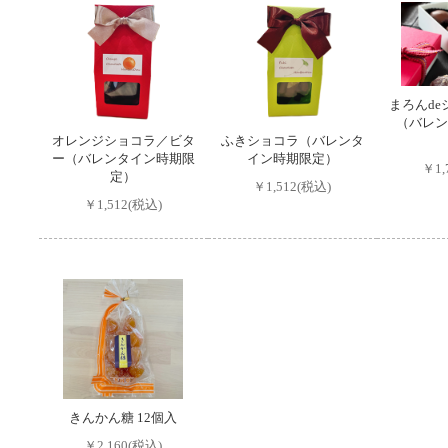
まろんd
（バレン
オレンジショコラ／ビタ
ふきショコラ（バレンタ
ー（バレンタイン時期限
イン時期限定）
￥1,
定）
￥1,512(税込)
￥1,512(税込)
きんかん糖 12個入
￥2,160(税込)