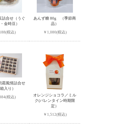
豆詰合せ（うぐ
あんず糖 80g （季節商
・金時豆）
品）
188(税込)
￥1,080(税込)
初霜風情詰合せ
箱入り）
オレンジショコラ／ミル
884(税込)
ク(バレンタイン時期限
定）
￥1,512(税込)