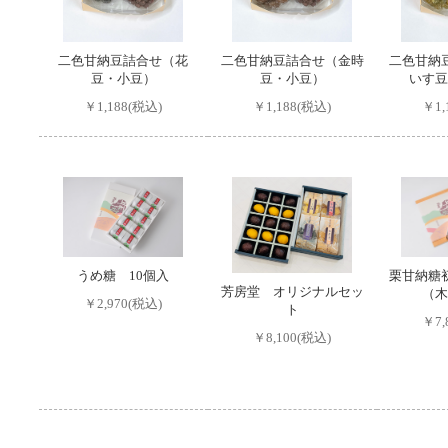
二色甘納豆詰合せ（花
二色甘納豆詰合せ（金時
二色甘納
豆・小豆）
豆・小豆）
いす豆
￥1,188(税込)
￥1,188(税込)
￥1,
うめ糖 10個入
栗甘納糖
芳房堂 オリジナルセッ
（木
￥2,970(税込)
ト
￥7,
￥8,100(税込)