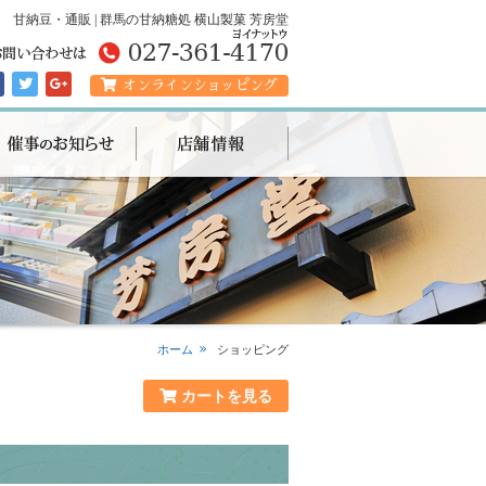
甘納豆・通販 | 群馬の甘納糖処 横山製菓 芳房堂
オンラインショッピング
ホーム
ショッピング