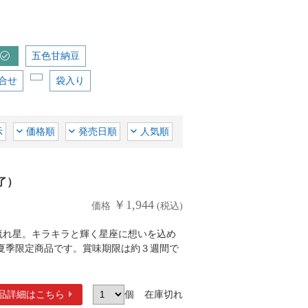
五色甘納豆
合せ
袋入り
示
価格順
発売日順
人気順
了）
￥1,944
価格
(税込)
流れ星。キラキラと輝く星座に想いを込め
夏季限定商品です。賞味期限は約３週間で
品詳細
はこちら
個
在庫切れ