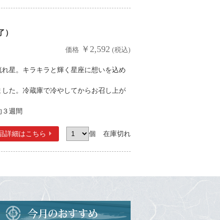
了）
￥2,592
価格
(税込)
流れ星。キラキラと輝く星座に想いを込め
ました。冷蔵庫で冷やしてからお召し上が
約３週間
品詳細
はこちら
個
在庫切れ