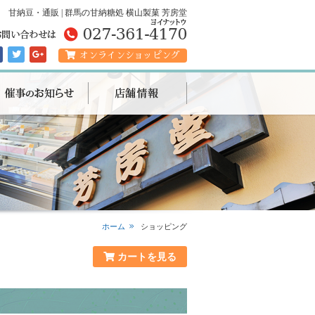
甘納豆・通販 | 群馬の甘納糖処 横山製菓 芳房堂
オンラインショッピング
ホーム
ショッピング