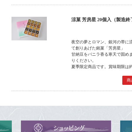
涼菓 芳房星 20個入（製造終
夜空の夢とロマン、銀河の帯に
て創りあげた銘菓「芳房星」
甘納豆をバニラ香る寒天で固め
りください。
夏季限定商品です。賞味期限は
商