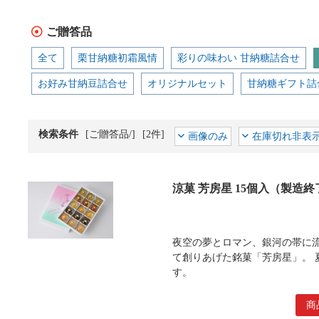
ご贈答品
全て
栗甘納糖初霜風情
彩りの味わい 甘納糖詰合せ
お好み甘納豆詰合せ
オリジナルセット
甘納糖ギフト詰
検索条件
[ご贈答品/]
[2件]
画像のみ
在庫切れ非表
涼菓 芳房星 15個入（製造終
夜空の夢とロマン、銀河の帯に
て創りあげた銘菓「芳房星」。 
す。
商