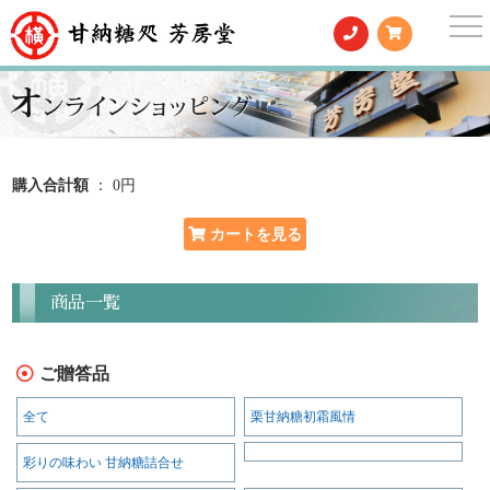
togg
nav
購入合計額
： 0円
商品一覧
ご贈答品
全て
栗甘納糖初霜風情
彩りの味わい 甘納糖詰合せ