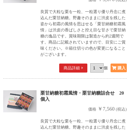
良質で大粒な栗を一粒、一粒選り優り丹念に煮
込んだ栗甘納糖。野趣そのままに渋皮を残した
姿から初霜の風情を思はせる「栗甘納糖初霜風
情」は渋皮の香ばしさと控え目な甘さで栗甘納
糖の逸品です。賞味期限は製造から約2週間で
す。商品に記載されていますので、目安にご賞
味ください。※箱仕切りの色が変更になること
がございます。
商品詳細
個
栗甘納糖初霜風情・栗甘納糖詰合せ 20
個入
￥7,560
価格
(税込)
良質で大粒な栗を一粒、一粒選り優り丹念に煮
込んだ栗甘納糖。野趣そのままに渋皮を残した