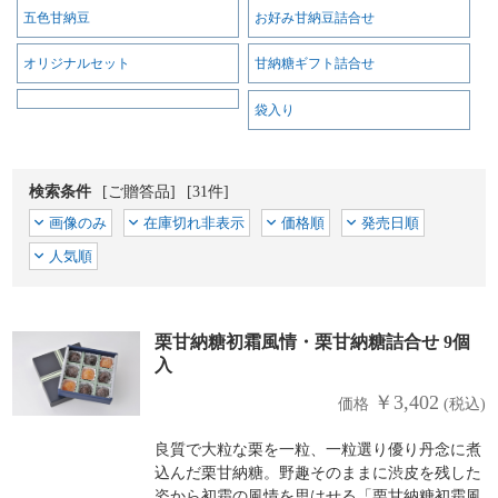
五色甘納豆
お好み甘納豆詰合せ
オリジナルセット
甘納糖ギフト詰合せ
袋入り
検索条件
[ご贈答品]
[31件]
画像のみ
在庫切れ非表示
価格順
発売日順
人気順
栗甘納糖初霜風情・栗甘納糖詰合せ 9個
入
￥3,402
価格
(税込)
良質で大粒な栗を一粒、一粒選り優り丹念に煮
込んだ栗甘納糖。野趣そのままに渋皮を残した
姿から初霜の風情を思はせる「栗甘納糖初霜風