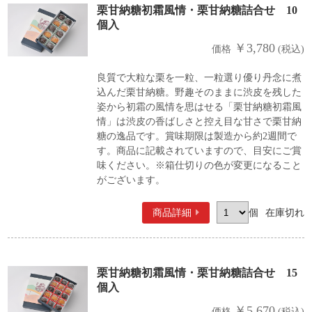
栗甘納糖初霜風情・栗甘納糖詰合せ 10
個入
￥3,780
価格
(税込)
良質で大粒な栗を一粒、一粒選り優り丹念に煮
込んだ栗甘納糖。野趣そのままに渋皮を残した
姿から初霜の風情を思はせる「栗甘納糖初霜風
情」は渋皮の香ばしさと控え目な甘さで栗甘納
糖の逸品です。賞味期限は製造から約2週間で
す。商品に記載されていますので、目安にご賞
味ください。※箱仕切りの色が変更になること
がございます。
商品詳細
個
在庫切れ
栗甘納糖初霜風情・栗甘納糖詰合せ 15
個入
￥5,670
価格
(税込)