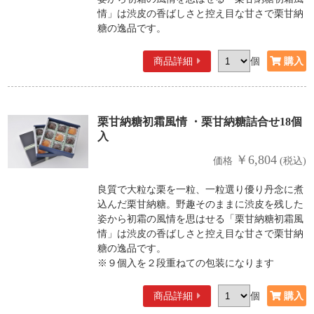
情」は渋皮の香ばしさと控え目な甘さで栗甘納
糖の逸品です。
商品詳細
個
栗甘納糖初霜風情 ・栗甘納糖詰合せ18個
入
￥6,804
価格
(税込)
良質で大粒な栗を一粒、一粒選り優り丹念に煮
込んだ栗甘納糖。野趣そのままに渋皮を残した
姿から初霜の風情を思はせる「栗甘納糖初霜風
情」は渋皮の香ばしさと控え目な甘さで栗甘納
糖の逸品です。
※９個入を２段重ねての包装になります
商品詳細
個