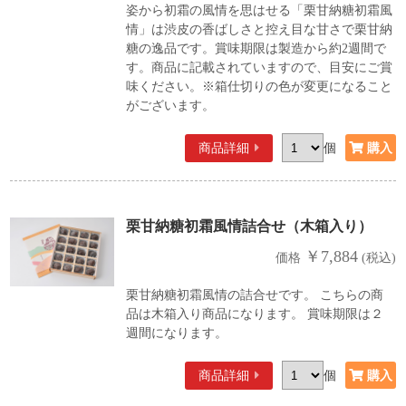
姿から初霜の風情を思はせる「栗甘納糖初霜風
情」は渋皮の香ばしさと控え目な甘さで栗甘納
糖の逸品です。賞味期限は製造から約2週間で
す。商品に記載されていますので、目安にご賞
味ください。※箱仕切りの色が変更になること
がございます。
商品詳細
個
栗甘納糖初霜風情詰合せ（木箱入り）
￥7,884
価格
(税込)
栗甘納糖初霜風情の詰合せです。 こちらの商
品は木箱入り商品になります。 賞味期限は２
週間になります。
商品詳細
個