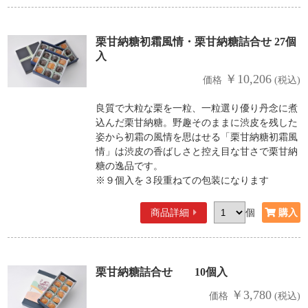
栗甘納糖初霜風情・栗甘納糖詰合せ 27個
入
￥10,206
価格
(税込)
良質で大粒な栗を一粒、一粒選り優り丹念に煮
込んだ栗甘納糖。野趣そのままに渋皮を残した
姿から初霜の風情を思はせる「栗甘納糖初霜風
情」は渋皮の香ばしさと控え目な甘さで栗甘納
糖の逸品です。
※９個入を３段重ねての包装になります
商品詳細
個
栗甘納糖詰合せ 10個入
￥3,780
価格
(税込)