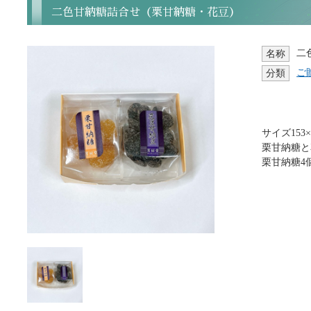
二色甘納糖詰合せ（栗甘納糖・花豆）
二
名称
ご
分類
サイズ153×1
栗甘納糖と
栗甘納糖4