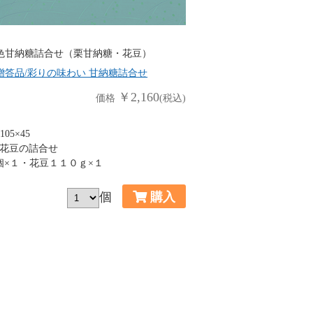
色甘納糖詰合せ（栗甘納糖・花豆）
贈答品/彩りの味わい 甘納糖詰合せ
￥2,160
価格
(税込)
05×45
花豆の詰合せ
個×１・花豆１１０ｇ×１
個