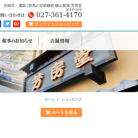
甘納豆・通販 | 群馬の甘納糖処 横山製菓 芳房堂
オンラインショッピング
ホーム
ショッピング