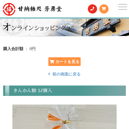
togg
nav
購入合計額
： 0円
前の画面に戻る
きんかん糖 12個入