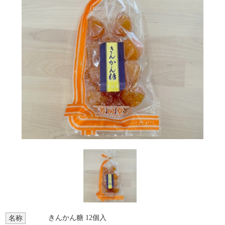
きんかん糖 12個入
名称