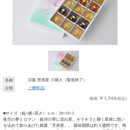
涼菓 芳房星 15個入（製造終了）
名称
ご贈答品/
分類
￥1,944
価格
(税込)
■サイズ（縦×横×高さ）ｃｍ：29×19×3
夜空の夢とロマン、銀河の帯に流れ星。キラキラと輝く星座に想い
を込めて創りあげた銘菓「芳房星」。 賞味期限は約３週間です。商