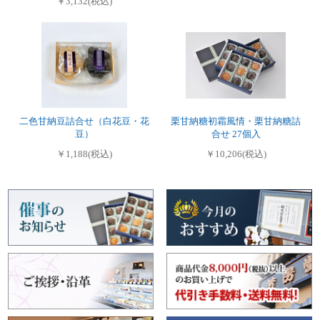
￥3,132(税込)
二色甘納豆詰合せ（白花豆・花
栗甘納糖初霜風情・栗甘納糖詰
豆）
合せ 27個入
￥1,188(税込)
￥10,206(税込)