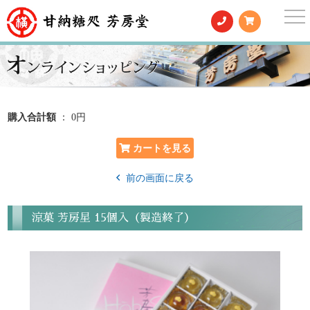
togg
nav
購入合計額
： 0円
前の画面に戻る
涼菓 芳房星 15個入（製造終了）