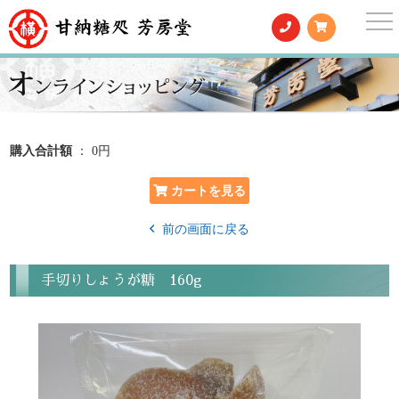
togg
nav
購入合計額
： 0円
前の画面に戻る
手切りしょうが糖 160g