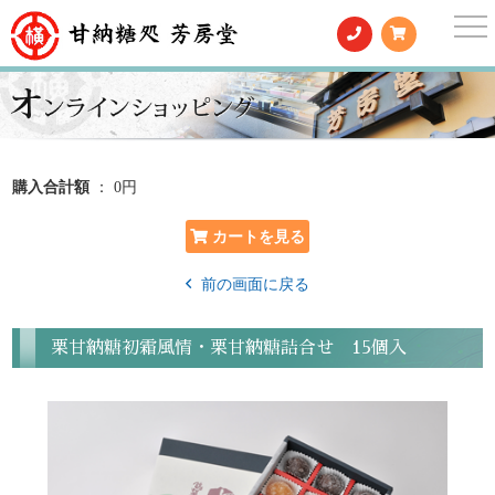
togg
nav
購入合計額
： 0円
前の画面に戻る
栗甘納糖初霜風情・栗甘納糖詰合せ 15個入