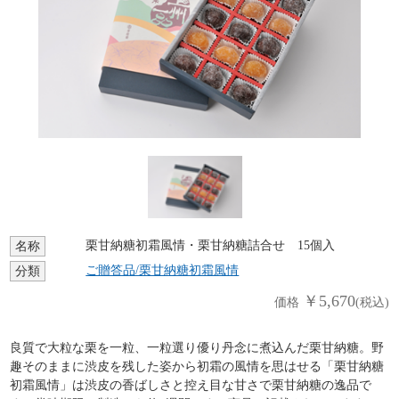
栗甘納糖初霜風情・栗甘納糖詰合せ 15個入
名称
ご贈答品/栗甘納糖初霜風情
分類
￥5,670
価格
(税込)
良質で大粒な栗を一粒、一粒選り優り丹念に煮込んだ栗甘納糖。野
趣そのままに渋皮を残した姿から初霜の風情を思はせる「栗甘納糖
初霜風情」は渋皮の香ばしさと控え目な甘さで栗甘納糖の逸品で