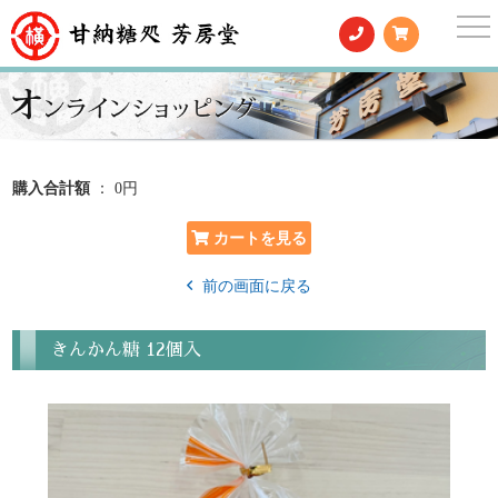
togg
nav
購入合計額
： 0円
前の画面に戻る
きんかん糖 12個入