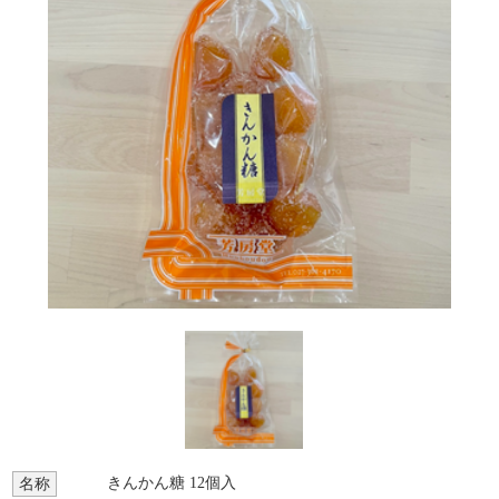
きんかん糖 12個入
名称