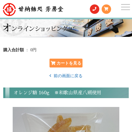
togg
nav
購入合計額
： 0円
前の画面に戻る
オレンジ糖 160g ※和歌山県産八朔使用