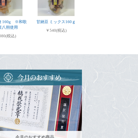
 160g ※和歌
甘納豆 ミックス160ｇ
産八朔使用
￥540(税込)
080(税込)
今月のおすすめ商品