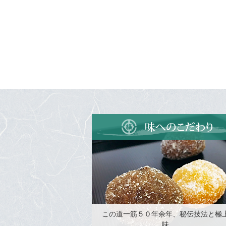
この道一筋５０年余年、秘伝技法と極
味。