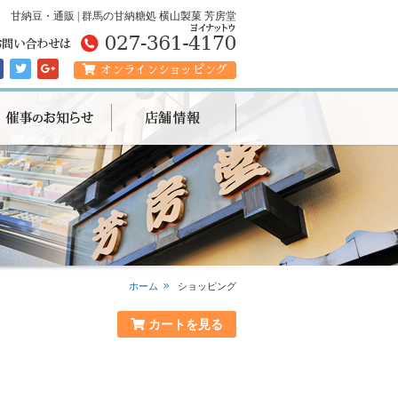
甘納豆・通販 | 群馬の甘納糖処 横山製菓 芳房堂
オンラインショッピング
ホーム
ショッピング