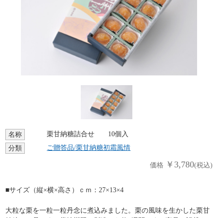
栗甘納糖詰合せ 10個入
名称
ご贈答品/栗甘納糖初霜風情
分類
￥3,780
価格
(税込)
■サイズ（縦×横×高さ）ｃｍ：27×13×4
大粒な栗を一粒一粒丹念に煮込みました。栗の風味を生かした栗甘