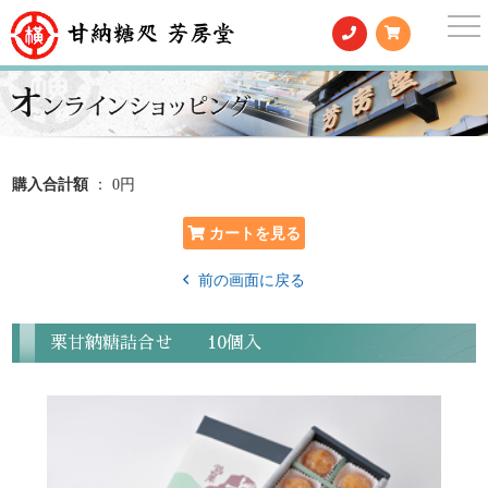
togg
nav
購入合計額
： 0円
前の画面に戻る
栗甘納糖詰合せ 10個入