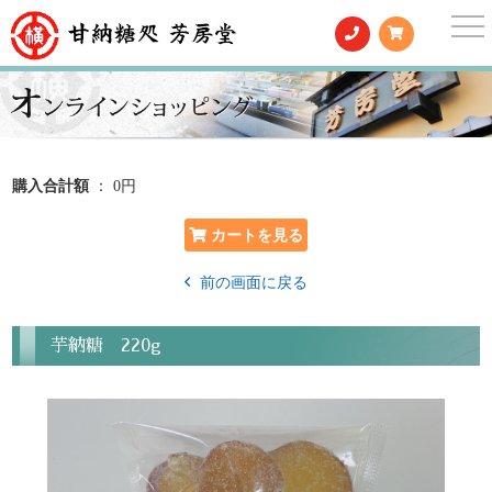
togg
nav
購入合計額
： 0円
前の画面に戻る
芋納糖 220g