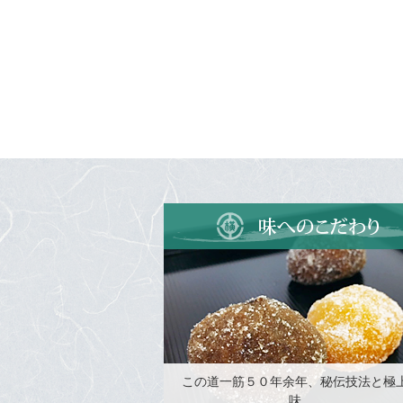
この道一筋５０年余年、秘伝技法と極
味。