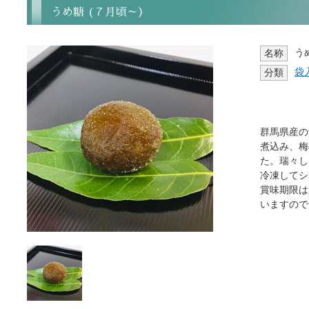
うめ糖 (７月頃～）
う
名称
袋
分類
群馬県産の
煮込み、梅
た。瑞々し
冷凍してシ
賞味期限は
いますので