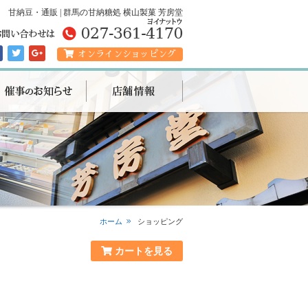
甘納豆・通販 | 群馬の甘納糖処 横山製菓 芳房堂
オンラインショッピング
ホーム
ショッピング