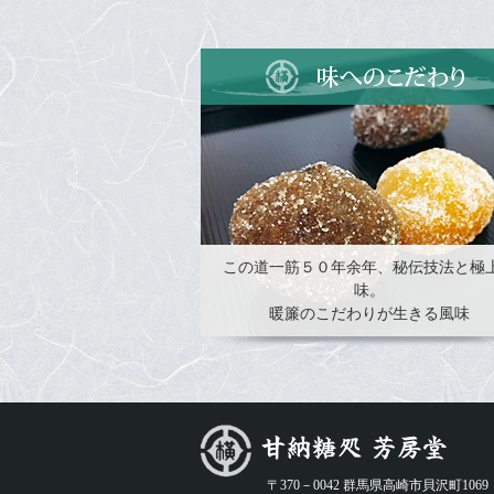
この道一筋５０年余年、秘伝技法と極
味。
暖簾のこだわりが生きる風味
〒370－0042 群馬県高崎市貝沢町1069