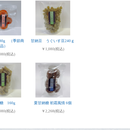
80g （季節商
甘納豆 うぐいす豆240ｇ
品）
￥1,080(税込)
080(税込)
糖 160g
栗甘納糖 初霜風情 6個
080(税込)
￥2,268(税込)