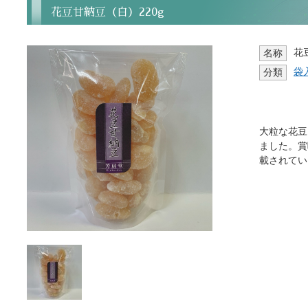
花豆甘納豆（白）220g
花
名称
袋
分類
大粒な花豆
ました。賞
載されてい