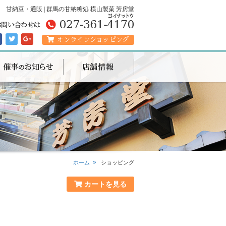
甘納豆・通販 | 群馬の甘納糖処 横山製菓 芳房堂
オンラインショッピング
ホーム
ショッピング