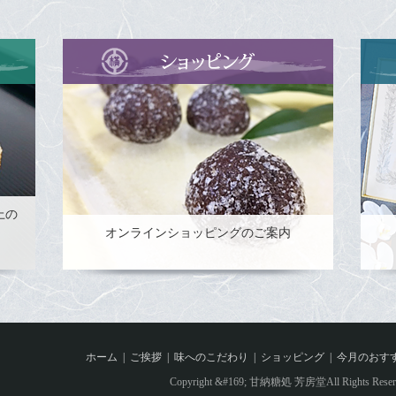
上の
オンラインショッピングのご案内
ホーム
ご挨拶
味へのこだわり
ショッピング
今月のおす
Copyright &#169; 甘納糖処 芳房堂All Rights Reser