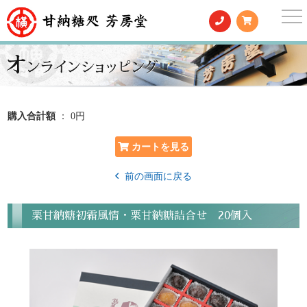
togg
nav
購入合計額
： 0円
前の画面に戻る
栗甘納糖初霜風情・栗甘納糖詰合せ 20個入