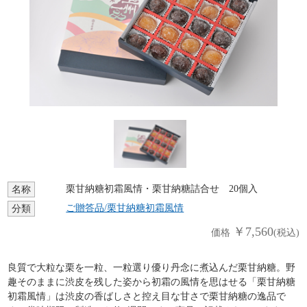
栗甘納糖初霜風情・栗甘納糖詰合せ 20個入
名称
ご贈答品/栗甘納糖初霜風情
分類
￥7,560
価格
(税込)
良質で大粒な栗を一粒、一粒選り優り丹念に煮込んだ栗甘納糖。野
趣そのままに渋皮を残した姿から初霜の風情を思はせる「栗甘納糖
初霜風情」は渋皮の香ばしさと控え目な甘さで栗甘納糖の逸品で