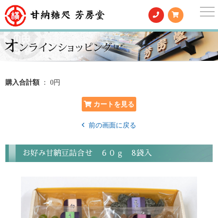
togg
nav
購入合計額
： 0円
前の画面に戻る
お好み甘納豆詰合せ ６０ｇ 8袋入