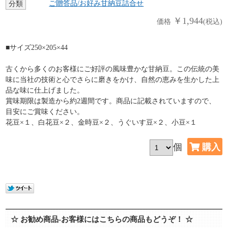
ご贈答品/お好み甘納豆詰合せ
分類
￥1,944
価格
(税込)
■サイズ250×205×44
古くから多くのお客様にご好評の風味豊かな甘納豆。この伝統の美
味に当社の技術と心でさらに磨きをかけ、自然の恵みを生かした上
品な味に仕上げました。
賞味期限は製造から約2週間です。商品に記載されていますので、
目安にご賞味ください。
花豆×１、白花豆×２、金時豆×２、うぐいす豆×２、小豆×１
個
☆ お勧め商品-お客様にはこちらの商品もどうぞ！ ☆