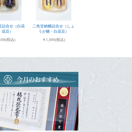
豆詰合せ（白花
二色甘納糖詰合せ（しょ
・花豆）
うが糖・白花豆）
188(税込)
￥1,080(税込)