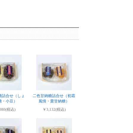
糖詰合せ（しょ
二色甘納糖詰合せ（初霜
糖・小豆）
風情・栗甘納糖）
080(税込)
￥3,132(税込)