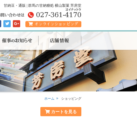
甘納豆・通販 | 群馬の甘納糖処 横山製菓 芳房堂
オンラインショッピング
ホーム
ショッピング