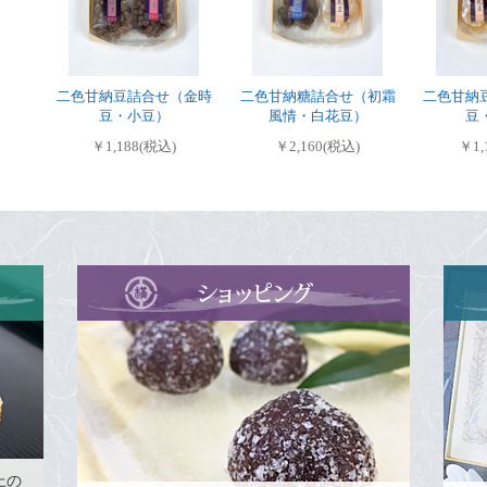
二色甘納豆詰合せ（金時
二色甘納糖詰合せ（初霜
二色甘納
豆・小豆）
風情・白花豆）
豆
￥1,188(税込)
￥2,160(税込)
￥1,
上の