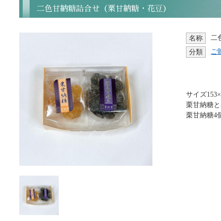
二色甘納糖詰合せ（栗甘納糖・花豆）
二
名称
ご
分類
サイズ153×1
栗甘納糖と
栗甘納糖4