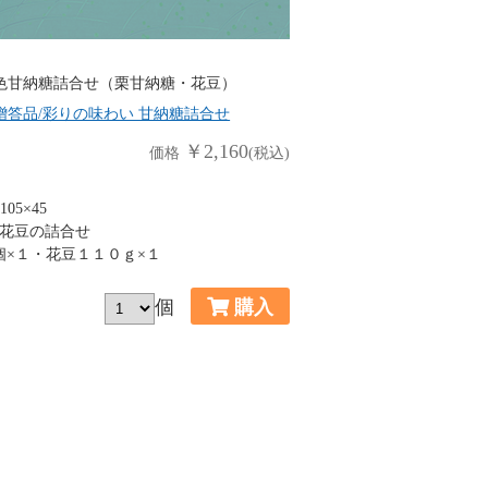
色甘納糖詰合せ（栗甘納糖・花豆）
贈答品/彩りの味わい 甘納糖詰合せ
￥2,160
価格
(税込)
05×45
花豆の詰合せ
個×１・花豆１１０ｇ×１
個