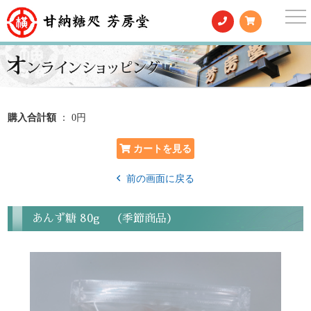
togg
nav
購入合計額
： 0円
前の画面に戻る
あんず糖 80g （季節商品）