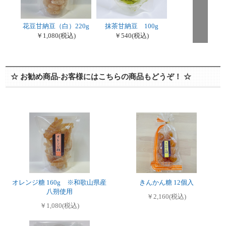
花豆甘納豆（白）220g
抹茶甘納豆 100g
￥1,080
(税込)
￥540
(税込)
☆ お勧め商品-お客様にはこちらの商品もどうぞ！ ☆
オレンジ糖 160g ※和歌山県産
きんかん糖 12個入
八朔使用
￥2,160(税込)
￥1,080(税込)