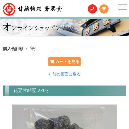
togg
nav
購入合計額
： 0円
前の画面に戻る
花豆甘納豆 220g