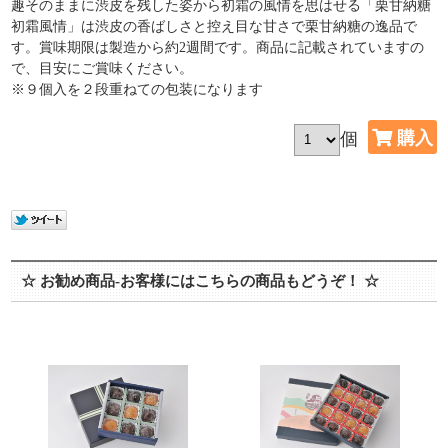
趣そのままに渋皮を残した姿から初霜の風情を思はせる「栗甘納糖
初霜風情」は渋皮の香ばしさと控え目な甘さで栗甘納糖の逸品で
す。賞味期限は製造から約2週間です。商品に記載されていますの
で、目安にご賞味ください。
※９個入を２段重ねての包装になります
個
☆ お勧め商品-お客様にはこちらの商品もどうぞ！ ☆