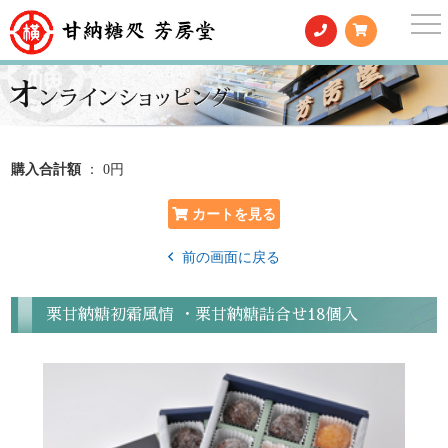
togg
nav
購入合計額
： 0円
前の画面に戻る
栗甘納糖初霜風情 ・栗甘納糖詰合せ18個入