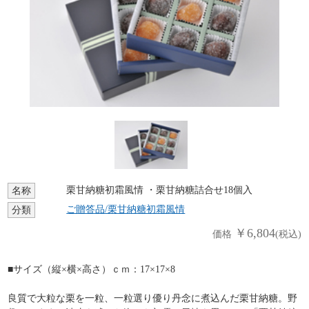
栗甘納糖初霜風情 ・栗甘納糖詰合せ18個入
名称
ご贈答品/栗甘納糖初霜風情
分類
￥6,804
価格
(税込)
■サイズ（縦×横×高さ）ｃｍ：17×17×8
良質で大粒な栗を一粒、一粒選り優り丹念に煮込んだ栗甘納糖。野