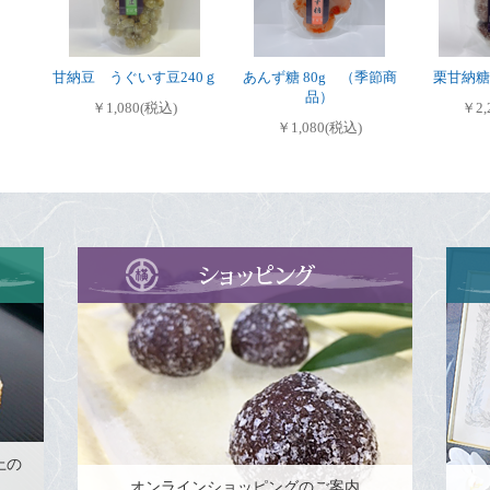
甘納豆 うぐいす豆240ｇ
あんず糖 80g （季節商
栗甘納糖
品）
￥1,080(税込)
￥2,
￥1,080(税込)
上の
オンラインショッピングのご案内