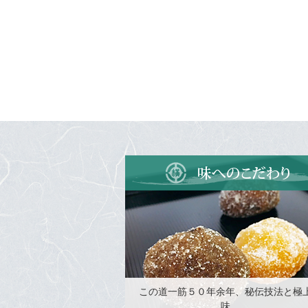
この道一筋５０年余年、秘伝技法と極
味。