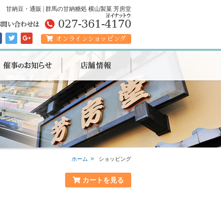
甘納豆・通販 | 群馬の甘納糖処 横山製菓 芳房堂
オンラインショッピング
ホーム
ショッピング