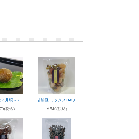
 (７月頃～）
甘納豆 ミックス160ｇ
70(税込)
￥540(税込)