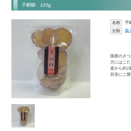
芋納糖 220g
芋
名称
袋
分類
国産のさつ
方にはこた
造から約2
目安にご賞