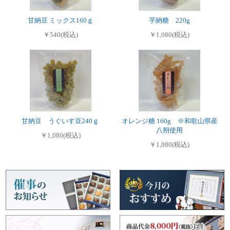
甘納豆 ミックス160ｇ
芋納糖 220g
￥540(税込)
￥1,080(税込)
甘納豆 うぐいす豆240ｇ
オレンジ糖 160g ※和歌山県産
八朔使用
￥1,080(税込)
￥1,080(税込)