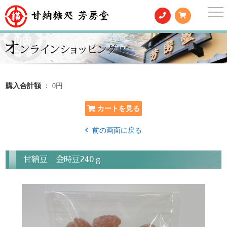
togg
nav
購入合計額
： 0円
前の画面に戻る
甘納豆 金時豆240ｇ