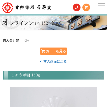
togg
nav
購入合計額
： 0円
前の画面に戻る
しょうが糖 160g