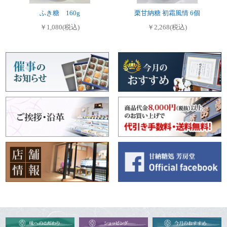
ふき糖 160g
栗甘納糖 初霜風情 6個
￥1,080(税込)
￥2,268(税込)