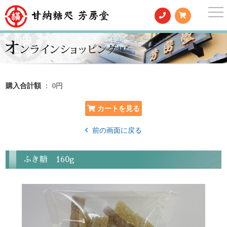
togg
nav
購入合計額
： 0円
前の画面に戻る
ふき糖 160g