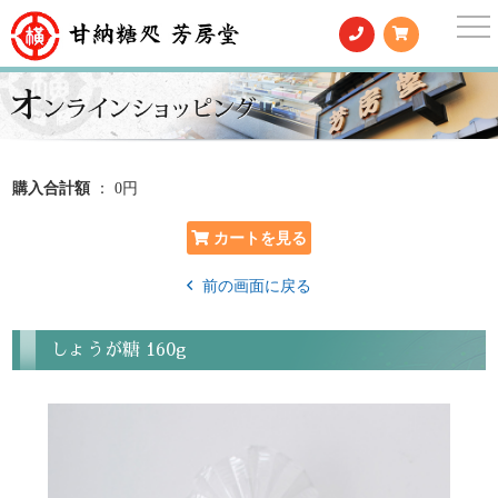
togg
nav
購入合計額
： 0円
前の画面に戻る
しょうが糖 160g