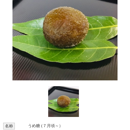
うめ糖 (７月頃～）
名称