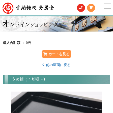
togg
nav
購入合計額
： 0円
前の画面に戻る
うめ糖 (７月頃～）