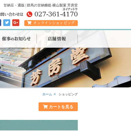
甘納豆・通販 | 群馬の甘納糖処 横山製菓 芳房堂
オンラインショッピング
ホーム
ショッピング