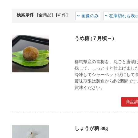
検索条件
[全商品]
[41件]
画像のみ
在庫切れも表
うめ糖 (７月頃～）
群馬県産の青梅を、丸ごと蜜漬
残して、しっとりと仕上げまし
冷凍してシャーベット状にして
賞味期限は製造から約2週間で
賞味ください。
商品
しょうが糖 80g