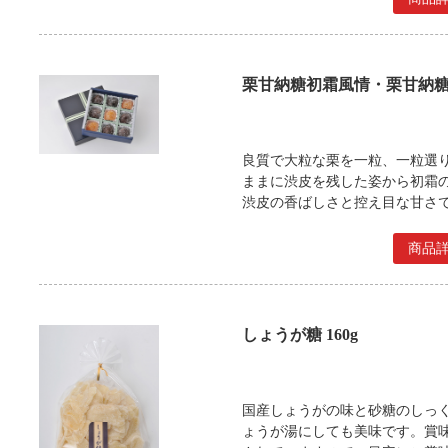
栗甘納糖初霜風情・栗甘納糖
良質で大粒な栗を一粒、一粒選
ままに渋皮を残した姿から初霜
渋皮の香ばしさと控え目な甘さ
商品
しょうが糖 160g
国産しょうがの味と砂糖のしっ
ょうが湯にしても美味です。賞