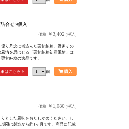
詰合せ 9個入
￥3,402
価格
(税込)
り優り丹念に煮込んだ栗甘納糖。野趣その
の風情を思はせる「栗甘納糖初霜風情」は
で栗甘納糖の逸品です。
詳細
はこちら
個
￥1,080
価格
(税込)
くりとした風味をおたしかめください。し
味期限は製造から約1ヶ月です。商品に記載