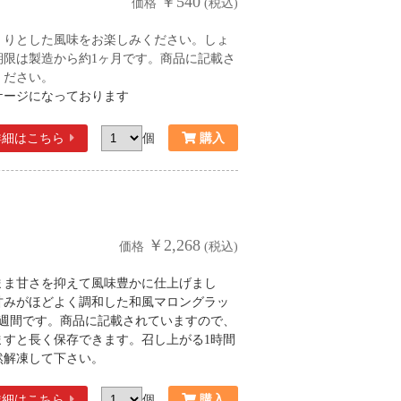
￥540
価格
(税込)
くりとした風味をお楽しみください。しょ
期限は製造から約1ヶ月です。商品に記載さ
ください。
ケージになっております
詳細
はこちら
個
￥2,268
価格
(税込)
まま甘さを抑えて風味豊かに仕上げまし
甘みがほどよく調和した和風マロングラッ
2週間です。商品に記載されていますので、
ますと長く保存できます。召し上がる1時間
然解凍して下さい。
詳細
はこちら
個