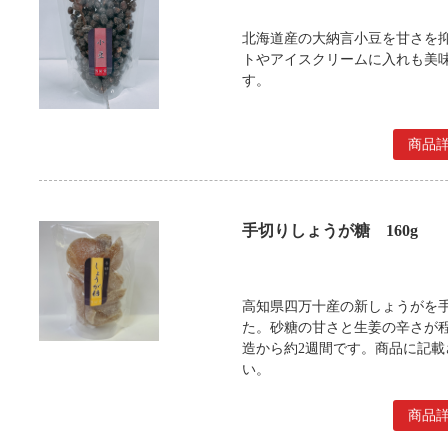
北海道産の大納言小豆を甘さを
トやアイスクリームに入れも美
す。
商品
手切りしょうが糖 160g
高知県四万十産の新しょうがを
た。砂糖の甘さと生姜の辛さが
造から約2週間です。商品に記
い。
商品