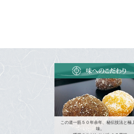
この道一筋５０年余年、秘伝技法と極
味。