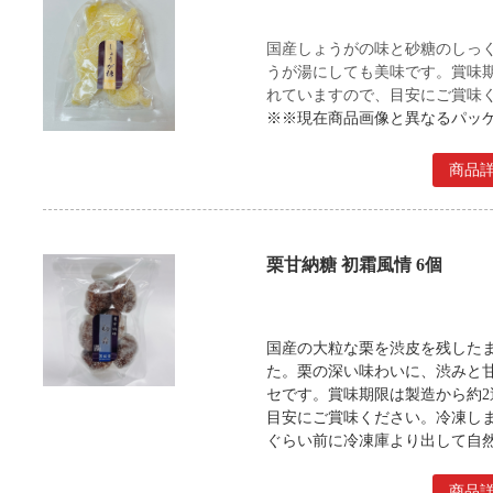
国産しょうがの味と砂糖のしっ
うが湯にしても美味です。賞味
れていますので、目安にご賞味
※※現在商品画像と異なるパッ
商品
栗甘納糖 初霜風情 6個
国産の大粒な栗を渋皮を残した
た。栗の深い味わいに、渋みと
セです。賞味期限は製造から約
目安にご賞味ください。冷凍し
ぐらい前に冷凍庫より出して自
商品