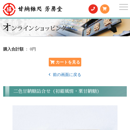
togg
nav
購入合計額
： 0円
前の画面に戻る
二色甘納糖詰合せ（初霜風情・栗甘納糖）