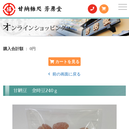
togg
nav
購入合計額
： 0円
前の画面に戻る
甘納豆 金時豆240ｇ