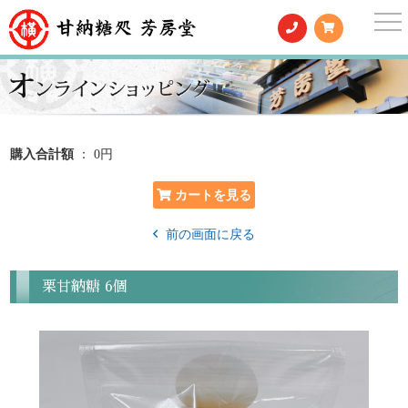
togg
nav
購入合計額
： 0円
前の画面に戻る
栗甘納糖 6個