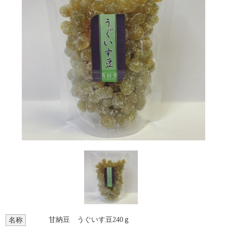
甘納豆 うぐいす豆240ｇ
名称