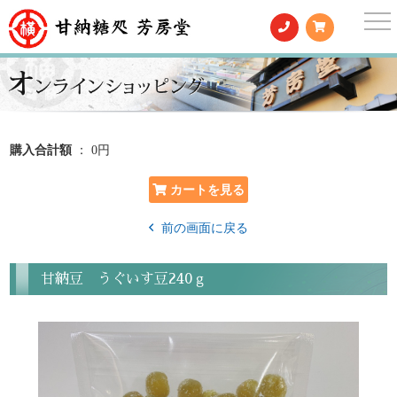
togg
nav
購入合計額
： 0円
前の画面に戻る
甘納豆 うぐいす豆240ｇ