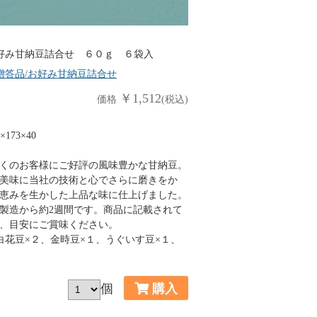
好み甘納豆詰合せ ６０ｇ ６袋入
贈答品/お好み甘納豆詰合せ
￥1,512
価格
(税込)
173×40
くのお客様にご好評の風味豊かな甘納豆。
美味に当社の技術と心でさらに磨きをか
恵みを生かした上品な味に仕上げました。
製造から約2週間です。商品に記載されて
、目安にご賞味ください。
白花豆×２、金時豆×１、うぐいす豆×１、
個