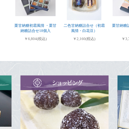
栗甘納糖初霜風情 ・栗甘
二色甘納糖詰合せ（初霜
栗甘納糖
納糖詰合せ18個入
風情・白花豆）
￥6,804(税込)
￥2,160(税込)
￥3,