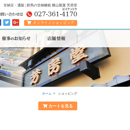
甘納豆・通販 | 群馬の甘納糖処 横山製菓 芳房堂
オンラインショッピング
ホーム
ショッピング