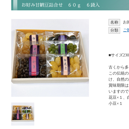
お好み甘納豆詰合せ ６０ｇ ６袋入
お
名称
ご
分類
■サイズ230×
古くから多
この伝統の
け、自然の
賞味期限は
いますので
花豆×１、
小豆×１