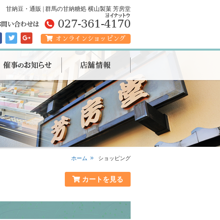
甘納豆・通販 | 群馬の甘納糖処 横山製菓 芳房堂
オンラインショッピング
ホーム
ショッピング