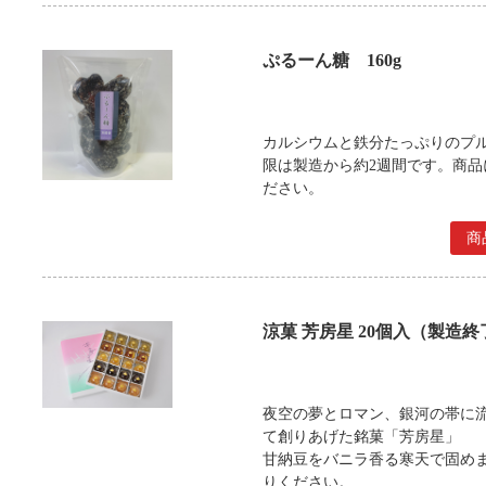
ぷるーん糖 160g
カルシウムと鉄分たっぷりのプル
限は製造から約2週間です。商
ださい。
商
涼菓 芳房星 20個入（製造終
夜空の夢とロマン、銀河の帯に
て創りあげた銘菓「芳房星」
甘納豆をバニラ香る寒天で固め
りください。