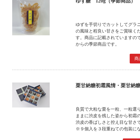
ゆず糖 120g（季節商品）
ゆずを手切りでカットしてグラ
の風味と程良い甘さをご賞味く
す。商品に記載されていますので
からの季節商品です。
商
栗甘納糖初霜風情・栗甘納糖詰
良質で大粒な栗を一粒、一粒選
ままに渋皮を残した姿から初霜
渋皮の香ばしさと控え目な甘さ
※９個入を３段重ねての包装に