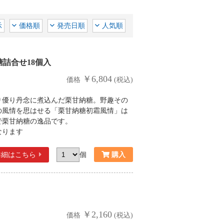
示
価格順
発売日順
人気順
詰合せ18個入
￥6,804
価格
(税込)
り優り丹念に煮込んだ栗甘納糖。野趣その
の風情を思はせる「栗甘納糖初霜風情」は
で栗甘納糖の逸品です。
なります
詳細
はこちら
個
￥2,160
価格
(税込)