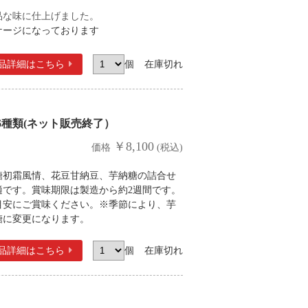
品な味に仕上げました。
ケージになっております
品詳細
はこちら
個
在庫切れ
6種類(ネット販売終了）
￥8,100
価格
(税込)
糖初霜風情、花豆甘納豆、芋納糖の詰合せ
適です。賞味期限は製造から約2週間です。
目安にご賞味ください。※季節により、芋
糖に変更になります。
品詳細
はこちら
個
在庫切れ