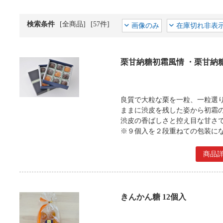
検索条件
[全商品]
[57件]
画像のみ
在庫切れ非表
栗甘納糖初霜風情 ・栗甘納糖
良質で大粒な栗を一粒、一粒選
ままに渋皮を残した姿から初霜
渋皮の香ばしさと控え目な甘さ
※９個入を２段重ねての包装に
商品
きんかん糖 12個入