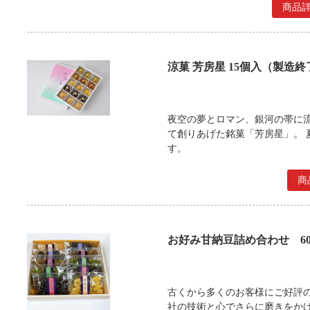
商品
涼菓 芳房星 15個入（製造終
夜空の夢とロマン、銀河の帯に
て創りあげた銘菓「芳房星」。 
す。
商
お好み甘納豆詰め合わせ 60
古くから多くのお客様にご好評
社の技術と心でさらに磨きをか