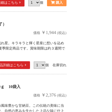
詳細
はこちら
個
了）
￥1,944
価格
(税込)
流れ星。キラキラと輝く星座に想いを込め
夏季限定商品です。賞味期限は約３週間で
品詳細
はこちら
個
在庫切れ
ｇ 10袋入
￥2,376
価格
(税込)
の風味豊かな甘納豆。この伝統の美味に当
け、自然の恵みを生かした上品な味に仕上