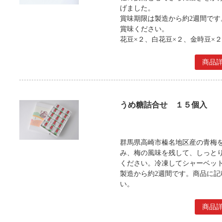
げました。
賞味期限は製造から約2週間で
賞味ください。
花豆×２、白花豆×２、金時豆×
商品
うめ糖詰合せ １５個入
群馬県高崎市榛名地区産の青梅
み、梅の風味を残して、しっと
ください。冷凍してシャーベッ
製造から約2週間です。商品に
い。
商品