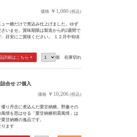
￥1,080
価格
(税込)
ニュー糖だけで煮込み仕上げました。ゆず
ださいませ。賞味期限は製造から約2週間で
、目安にご賞味ください。 １２月中旬頃
品詳細
はこちら
個
在庫切れ
合せ 27個入
￥10,206
価格
(税込)
り優り丹念に煮込んだ栗甘納糖。野趣その
の風情を思はせる「栗甘納糖初霜風情」は
で栗甘納糖の逸品です。
なります