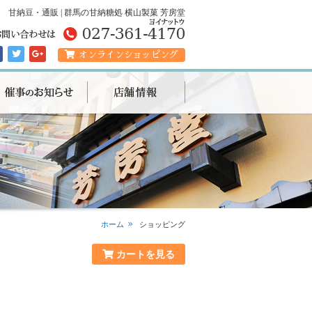
甘納豆・通販 | 群馬の甘納糖処 横山製菓 芳房堂
オンラインショッピング
ホーム
ショッピング