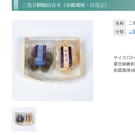
二色甘納糖詰合せ（初霜風情・白花豆）
二
名称
ご
分類
サイズ153×1
栗甘納糖初
初霜風情4