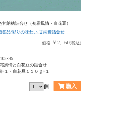
色甘納糖詰合せ（初霜風情・白花豆）
贈答品/彩りの味わい 甘納糖詰合せ
￥2,160
価格
(税込)
05×45
霜風情と白花豆の詰合せ
個×１・白花豆１１０ｇ×１
個