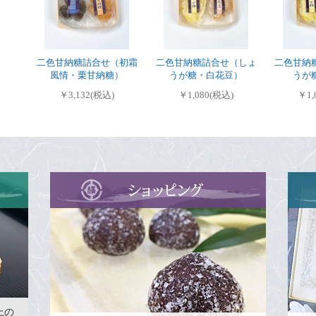
二色甘納糖詰合せ（初霜
二色甘納糖詰合せ（しょ
二色甘納
風情・栗甘納糖）
うが糖・白花豆）
うが
￥3,132(税込)
￥1,080(税込)
￥1,
上の