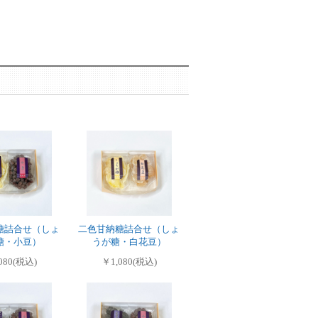
糖詰合せ（しょ
二色甘納糖詰合せ（しょ
糖・小豆）
うが糖・白花豆）
080(税込)
￥1,080(税込)