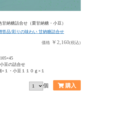
色甘納糖詰合せ（栗甘納糖・小豆）
贈答品/彩りの味わい 甘納糖詰合せ
￥2,160
価格
(税込)
05×45
小豆の詰合せ
個×１・小豆１１０ｇ×１
個