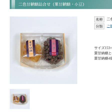
二色甘納糖詰合せ（栗甘納糖・小豆）
二
名称
ご
分類
サイズ153×1
栗甘納糖と
栗甘納糖4