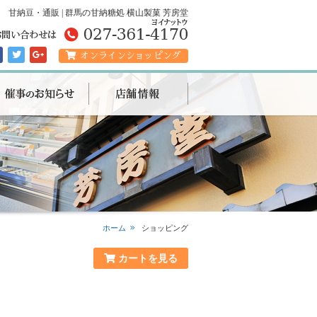
甘納豆・通販 | 群馬の甘納糖処 横山製菓 芳房堂
オンラインショッピング
ホーム
ショッピング