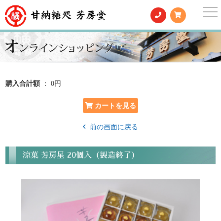
togg
nav
購入合計額
： 0円
前の画面に戻る
涼菓 芳房星 20個入（製造終了）