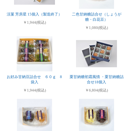
涼菓 芳房星 15個入（製造終了）
二色甘納糖詰合せ（しょうが
糖・白花豆）
￥1,944(税込)
￥1,080(税込)
お好み甘納豆詰合せ ６０ｇ 8
栗甘納糖初霜風情 ・栗甘納糖詰
袋入
合せ18個入
￥1,944(税込)
￥6,804(税込)