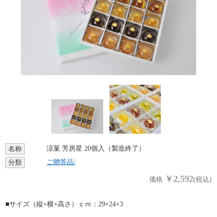
涼菓 芳房星 20個入（製造終了）
名称
ご贈答品/
分類
￥2,592
価格
(税込)
■サイズ（縦×横×高さ）ｃｍ：29×24×3