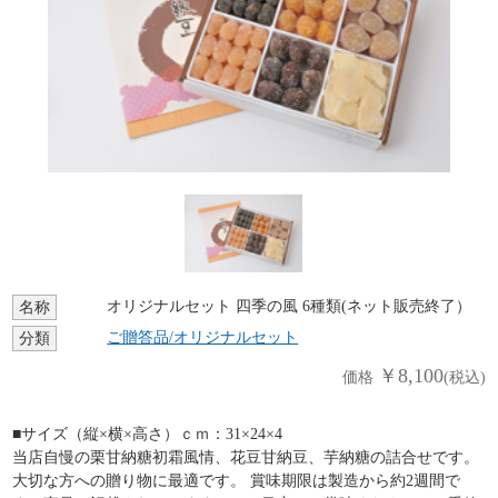
オリジナルセット 四季の風 6種類(ネット販売終了）
名称
ご贈答品/オリジナルセット
分類
￥8,100
価格
(税込)
■サイズ（縦×横×高さ）ｃｍ：31×24×4
当店自慢の栗甘納糖初霜風情、花豆甘納豆、芋納糖の詰合せです。
大切な方への贈り物に最適です。 賞味期限は製造から約2週間で