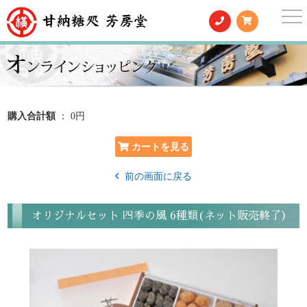
togg
nav
購入合計額
： 0円
前の画面に戻る
オリジナルセット 四季の風 6種類(ネット販売終了）