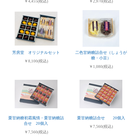
￥4,455(税込)
￥2,970(税込)
芳房堂 オリジナルセット
二色甘納糖詰合せ（しょうが
糖・小豆）
￥8,100(税込)
￥1,080(税込)
栗甘納糖初霜風情・栗甘納糖詰
栗甘納糖詰合せ 20個入
合せ 20個入
￥7,560(税込)
￥7,560(税込)