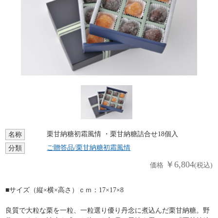
栗甘納糖初霜風情 ・栗甘納糖詰合せ18個入
名称
ご贈答品/栗甘納糖初霜風情
分類
￥6,804
価格
(税込)
■サイズ（縦×横×高さ）ｃｍ：17×17×8
良質で大粒な栗を一粒、一粒選り優り丹念に煮込んだ栗甘納糖。野