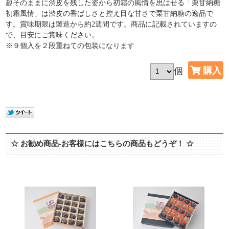
趣そのままに渋皮を残した姿から初霜の風情を思はせる「栗甘納糖
初霜風情」は渋皮の香ばしさと控え目な甘さで栗甘納糖の逸品で
す。賞味期限は製造から約2週間です。商品に記載されていますの
で、目安にご賞味ください。
※９個入を２段重ねての包装になります
個
☆ お勧め商品-お客様にはこちらの商品もどうぞ！ ☆