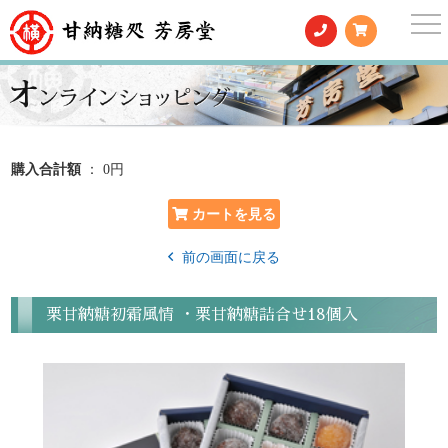
togg
nav
購入合計額
： 0円
前の画面に戻る
栗甘納糖初霜風情 ・栗甘納糖詰合せ18個入