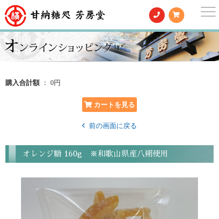
togg
nav
購入合計額
： 0円
前の画面に戻る
オレンジ糖 160g ※和歌山県産八朔使用