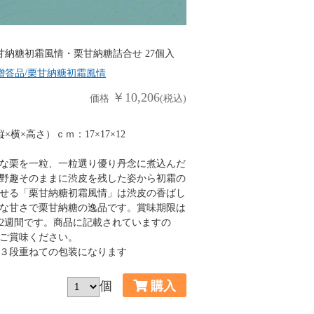
甘納糖初霜風情・栗甘納糖詰合せ 27個入
贈答品/栗甘納糖初霜風情
￥10,206
価格
(税込)
×横×高さ）ｃｍ：17×17×12
な栗を一粒、一粒選り優り丹念に煮込んだ
野趣そのままに渋皮を残した姿から初霜の
せる「栗甘納糖初霜風情」は渋皮の香ばし
な甘さで栗甘納糖の逸品です。賞味期限は
2週間です。商品に記載されていますの
ご賞味ください。
３段重ねての包装になります
個