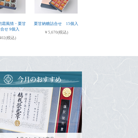
初霜風情・栗甘
栗甘納糖詰合せ 15個入
合せ 9個入
￥5,670(税込)
402(税込)