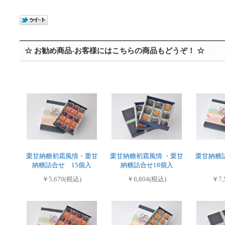
☆ お勧め商品-お客様にはこちらの商品もどうぞ！ ☆
栗甘納糖初霜風情・栗甘
栗甘納糖初霜風情 ・栗甘
栗甘納糖
納糖詰合せ 15個入
納糖詰合せ18個入
￥5,670(税込)
￥6,804(税込)
￥7,