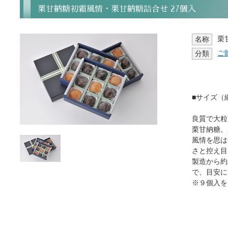
栗甘納糖初霜風情・栗甘納糖詰合せ 27個入
栗
名称
ご
分類
■サイズ（縦
良質で大粒
栗甘納糖。
風情を思は
さと控え目
製造から約
で、目安に
※９個入を