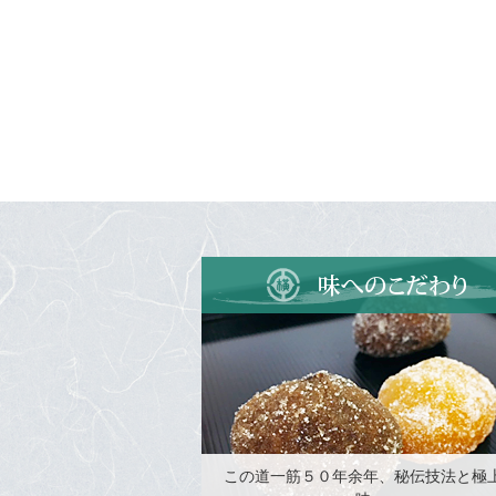
この道一筋５０年余年、秘伝技法と極