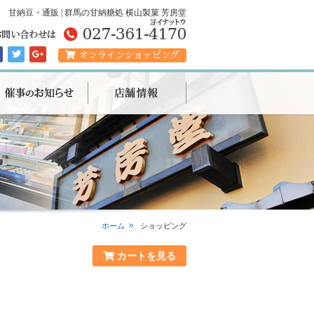
甘納豆・通販 | 群馬の甘納糖処 横山製菓 芳房堂
オンラインショッピング
ホーム
ショッピング