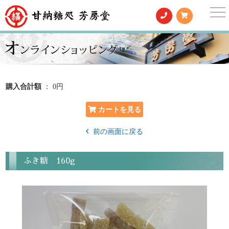
togg
nav
購入合計額
： 0円
前の画面に戻る
ふき糖 160g