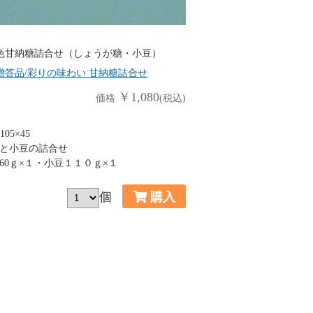
色甘納糖詰合せ（しょうが糖・小豆）
贈答品/彩りの味わい 甘納糖詰合せ
￥1,080
価格
(税込)
05×45
と小豆の詰合せ
60ｇ×１・小豆１１０ｇ×１
個