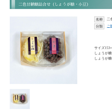
二色甘納糖詰合せ（しょうが糖・小豆）
二
名称
ご
分類
サイズ153×1
しょうが糖
しょうが糖