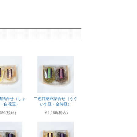
糖詰合せ（しょ
二色甘納豆詰合せ（うぐ
・白花豆）
いす豆・金時豆）
080(税込)
￥1,188(税込)