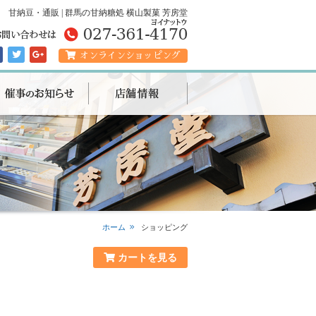
甘納豆・通販 | 群馬の甘納糖処 横山製菓 芳房堂
オンラインショッピング
ホーム
ショッピング