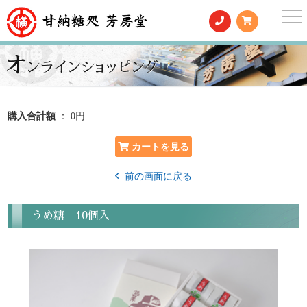
togg
nav
購入合計額
： 0円
前の画面に戻る
うめ糖 10個入